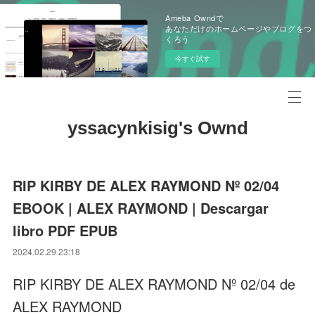
Ameba Owndで
あなただけのホームページやブログをつ
くろう
今すぐ試す
yssacynkisig's Ownd
RIP KIRBY DE ALEX RAYMOND Nº 02/04
EBOOK | ALEX RAYMOND | Descargar
libro PDF EPUB
2024.02.29 23:18
RIP KIRBY DE ALEX RAYMOND Nº 02/04 de
ALEX RAYMOND