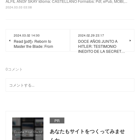
ALFIL ANGY SKAY Idioma: CASTELLANO Formatos: Pdf, ePub, MOBI,...
2024.03.03 03:08
2024.03.02 14:00
2024.02.29 23:17
Read [pdf]> Reborn to
DOCE AÑOS JUNTO A
Master the Blade: From
HITLER: TESTIMONIO
INEDITO DE LA SECRET…
0
コメント
PR
あなたもサイトをつくってみませ
んか